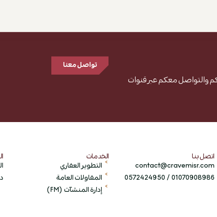
تواصل معنا
م والتواصل معكم عبر قنوات
اتصل بنا
الخدمات
ال
contact@cravemisr.com
التطوير العقاري
ال
01070908986 / 0572424950
المقاولات العامة
دم
إدارة المنشآت (FM)