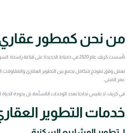
من نحن كمطور عقاري
تأسست كريف عام 2020 في دمياط الجديدة على قناعة راسخة: السوق العقاري يحتاج مطوراً يفهم احتياجات الساكن قبل أن يرسم أول خط في المخطط.
نعمل وفق نموذج متكامل يجمع بين التطوير العقاري والمقاولات ا
عمر المبنى.
في كريف، لا نقيس نجاحنا بعدد الوحدات المُسلَّمة، بل بجودة الحياة 
خدمات التطوير العقار
١. تطوير المشاريع السكنية