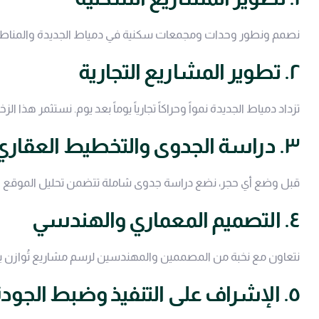
نصمم ونطور وحدات ومجمعات سكنية في دمياط الجديدة والمناطق ا
٢. تطوير المشاريع التجارية
تزداد دمياط الجديدة نمواً وحراكاً تجارياً يوماً بعد يوم. نستثمر هذا ال
٣. دراسة الجدوى والتخطيط العقاري
قبل وضع أي حجر، نضع دراسة جدوى شاملة تتضمن تحليل الموقع ودر
٤. التصميم المعماري والهندسي
نتعاون مع نخبة من المصممين والمهندسين لرسم مشاريع تُوازن بي
٥. الإشراف على التنفيذ وضبط الجودة