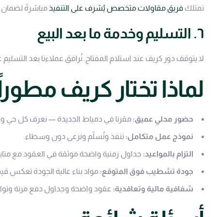
نمتلك
فريق مقاولات متخصص يُشرف على التنفيذ
مباشرةً لضمان ا
٦. التسليم وخدمة ما بعد البيع
لا يتوقف دور كريف عند استلام المفتاح. نُرافق عملاءنا بعد التسليم 
لماذا تختار كريف مطوراً
حضور محلي عميق:
مقرنا في دمياط الجديدة — نعرف كل حي و
نموذج عمل متكامل:
ننفذ ونُسلّم ونرعى دون وسطاء.
التزام بالمواعيد:
جداول زمنية واضحة موثقة في العقود مع متابع
جودة تشطيب فوق المتوقع:
مواد بناء عالية الجودة تعكس قي
شفافية مالية وتعاقدية:
عقود واضحة وجداول دفع مرنة وتوا