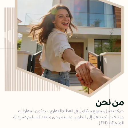
من نحن
شركة تعمل بمنهجٍ متكامل في القطاع العقاري: نبدأ من المقاولات
والتنفيذ، ثم ننتقل إلى التطوير، ونستمر حتى ما بعد التسليم عبر إدارة
المنشآت (FM).