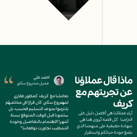
علي
احمد علي
احمد عل
ماذا قال عملاؤنا
مشروع سكني
عميل مشروع سكني
عميل م
عن تجربتهم مع
ف كمطور عقاري
تعاملنا مع كريف كمطور عقاري
تعاملنا مع كريف 
كريف
قرارًا في محله. لم
لمشروع سكني كان قرارًا في محله. لم
لمشروع سكني كان ق
لتسليم فحسب، بل
يلتزموا بموعد التسليم فحسب، بل
يلتزموا بموعد ال
أراء عملائنا هي أفضل دليل على
ت المتوقع بستة
سلمونا قبل الوقت المتوقع بستة
سلمونا قبل الوقت
التزامنا. كل قصة تُروى هنا هي
بالتفاصيل وجودة
أشهر! الاهتمام بالتفاصيل وجودة
أشهر! الاهتمام ب
شهادة حقيقية على منهجنا الذي
توقعاتنا.”
التشطيب تجاوزت توقعاتنا.”
التشطيب تجاوزت تو
يضع جودة حياتكم واستقرار