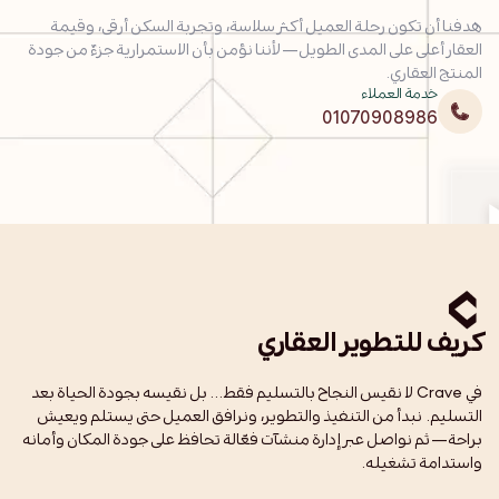
هدفنا أن تكون رحلة العميل أكثر سلاسة، وتجربة السكن أرقى، وقيمة
العقار أعلى على المدى الطويل—لأننا نؤمن بأن الاستمرارية جزءٌ من جودة
المنتج العقاري.
خدمة العملاء
01070908986
كريف للتطوير العقاري
في Crave لا نقيس النجاح بالتسليم فقط… بل نقيسه بجودة الحياة بعد
التسليم. نبدأ من التنفيذ والتطوير، ونرافق العميل حتى يستلم ويعيش
براحة—ثم نواصل عبر إدارة منشآت فعّالة تحافظ على جودة المكان وأمانه
واستدامة تشغيله.