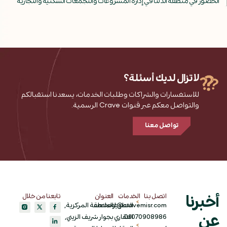
الحضور في منطقة الدلتا في إدارة المشروعات والتجمعات السكنية والتجارية
لا تزال لديك أسئلة؟
للاستفسارات والشراكات وطلبات الخدمات، يسعدنا استقبالكم
والتواصل معكم عبر قنوات Crave الرسمية.
تواصل معنا
اتصل بنا
الخدمات
العنوان
تابعنا من خلال
أخبرنا
التطوير
contact@cravemisr.com
المنطقة المركزية,
عن
01070908986
العقاري
بجوار شريف الزيني,