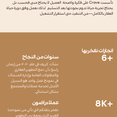
تأسست Crave على فكرة واضحة: العميل لا يحتاج مبنى فحسب، بل
يحتاج تجربة حياة تدوم بجودتها بعد التسليم. لذلك نعمل وفق دورة حياة
العقار بالكامل—من التنفيذ حتى استقرار التشغيل.
انجازات نفخر بها
6
+
سنوات من النجاح
نشأت كريف في عام ٢٠٢٠ من إيمان
راسخ بأن دمج التطوير العقاري
والمقاولات العامة وإدارة المنشآت
في نموذج عمل واحد هو السبيل
الأمثل لخدمة عملائنا والمجتمع
بشكل استثنائي.
8
+K
عملاء راضون
نفخر بثقتكم التي تأتي من نموذجنا
الفريد الذي يجمع بين التطوير